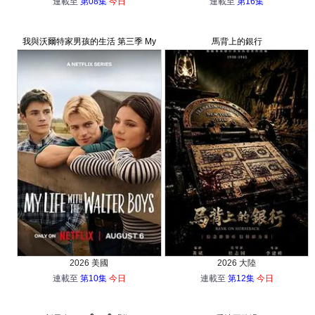
連載至
第08集
今日
連載至
第16集
我與沃爾特家男孩的生活 第三季 My
馬背上的銀行
Life with the Walter Boys Season 3
2026 美國
2026 大陸
連載至
第10集
今日
連載至
第12集
今日