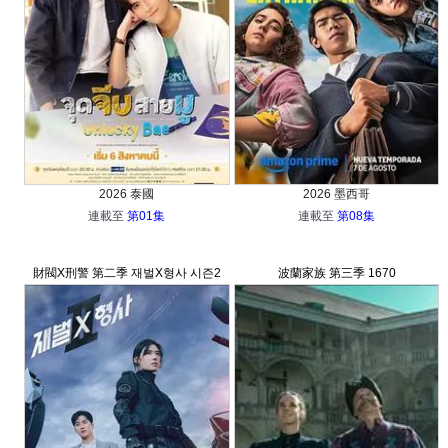
2026 泰國
2026 墨西哥
連載至
第01集
連載至
第08集
財閥X刑警 第二季 재벌X형사 시즌2
波蘭家族 第三季 1670