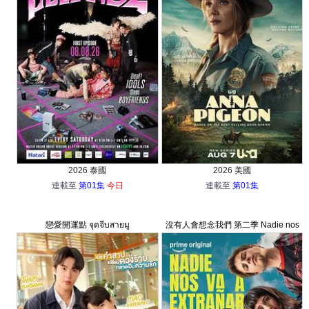
2026 泰國
2026 美國
連載至
第01集
今日
連載至
第01集
戀愛開運點 จุดจีบสายมู
沒有人會想念我們 第二季 Nadie nos
va a extrañar Season 2