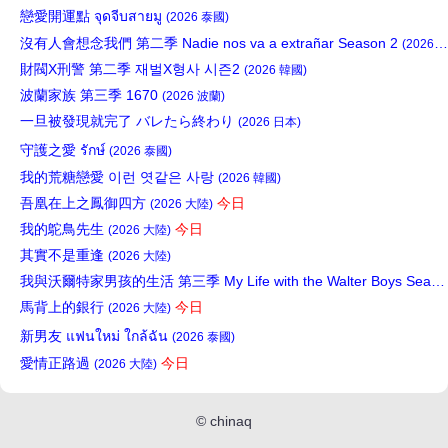
戀愛開運點 จุดจีบสายมู
(2026 泰國)
沒有人會想念我們 第二季 Nadie nos va a extrañar Season 2
(2026 墨西哥)
財閥X刑警 第二季 재벌X형사 시즌2
(2026 韓國)
波蘭家族 第三季 1670
(2026 波蘭)
一旦被發現就完了 バレたら終わり
(2026 日本)
守護之愛 รักษ์
(2026 泰國)
我的荒糖戀愛 이런 엿같은 사랑
(2026 韓國)
吾凰在上之鳳御四方
今日
(2026 大陸)
我的鴕鳥先生
今日
(2026 大陸)
其實不是重逢
(2026 大陸)
我與沃爾特家男孩的生活 第三季 My Life with the Walter Boys Season 3
馬背上的銀行
今日
(2026 大陸)
新男友 แฟนใหม่ ใกล้ฉัน
(2026 泰國)
愛情正路過
今日
(2026 大陸)
©
chinaq