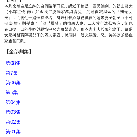
本劇改編自足立紳的自傳隨筆日記，講述了曾是「國民編劇」的朝山賢太
（小澤征悅 飾）如今成了脫離家務與育兒、沉迷自我搜索的「殘念丈
夫」；而將他一路扶持成名、身兼社長與母親職責的超級妻子朝子（中村
安奈 飾）則變成了「隨時爆發」的憤怒人妻。二人常年激烈衝突，卻也
在日復一日的爭吵與親情中努力維繫家庭。腳本家丈夫與萬能妻子、叛逆
女兒與發育障礙兒子的四人家庭，將展開一段充滿愛、怒、笑與淚的熱血
家族奮鬥劇。
【全部劇集】
第08集
第7集
第06集
第5集
第04集
第03集
第02集
第01集