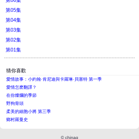
第06集
第05集
第04集
第03集
第02集
第01集
猜你喜歡
愛情故事：小約翰·肯尼迪與卡羅琳·貝塞特 第一季
愛情怎麽翻譯？
在你燦爛的季節
野狗骨頭
柔美的細胞小將 第三季
鄉村羅曼史
©
chinaq