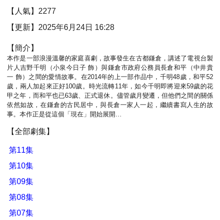
【人氣】2277
【更新】2025年6月24日 16:28
【簡介】
本作是一部浪漫溫馨的家庭喜劇，故事發生在古都鎌倉，講述了電視台製
片人吉野千明（小泉今日子 飾）與鎌倉市政府公務員長倉和平（中井貴
一 飾）之間的愛情故事。在2014年的上一部作品中，千明48歲，和平52
歲，兩人加起來正好100歲。時光流轉11年，如今千明即將迎來59歲的花
甲之年，而和平也已63歲、正式退休。儘管歲月變遷，但他們之間的關係
依然如故，在鎌倉的古民居中，與長倉一家人一起，繼續書寫人生的故
事。本作正是從這個「現在」開始展開…
【全部劇集】
第11集
第10集
第09集
第08集
第07集