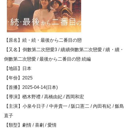
【原名】続・続・最後から二番目の戀
【又名】倒數第二次戀愛3 / 續續倒數第二次戀愛 / 續・續・
倒數第二次戀愛 / 最後から二番目の戀 続編
【地區】日本
【年份】2025
【首播】2025-04-14(日本)
【導演】楢木野禮 / 高橋由妃 / 西岡和宏
【主演】小泉今日子 / 中井貴一 / 阪口憲二 / 內田有紀 / 飯島
直子
【類型】劇情 / 喜劇 / 愛情