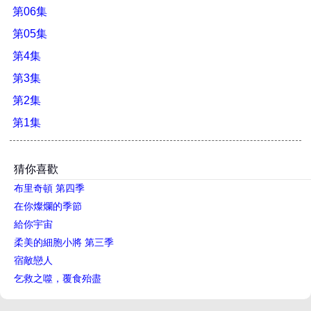
第06集
第05集
第4集
第3集
第2集
第1集
猜你喜歡
布里奇頓 第四季
在你燦爛的季節
給你宇宙
柔美的細胞小將 第三季
宿敵戀人
乞救之噬，覆食殆盡