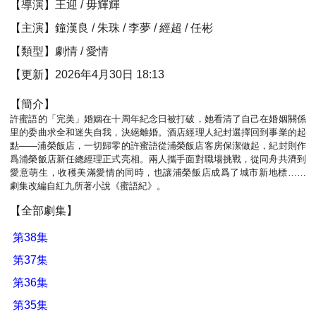
【導演】王迎 / 毋輝輝
【主演】鐘漢良 / 朱珠 / 李夢 / 經超 / 任彬
【類型】劇情 / 愛情
【更新】2026年4月30日 18:13
【簡介】
許蜜語的「完美」婚姻在十周年紀念日被打破，她看清了自己在婚姻關係
里的委曲求全和迷失自我，決絕離婚。酒店經理人紀封選擇回到事業的起
點——浦榮飯店，一切歸零的許蜜語從浦榮飯店客房保潔做起，紀封則作
爲浦榮飯店新任總經理正式亮相。兩人攜手面對職場挑戰，從同舟共濟到
愛意萌生，收穫美滿愛情的同時，也讓浦榮飯店成爲了城市新地標……
劇集改編自紅九所著小說《蜜語紀》。
【全部劇集】
第38集
第37集
第36集
第35集