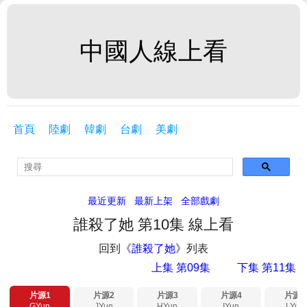
中國人線上看
首頁
陸劇
韓劇
台劇
美劇
最近更新
最新上架
全部戲劇
誰殺了她 第10集 線上看
回到《
誰殺了她
》列表
上集 第09集
下集 第11集
片源1
片源2
片源3
片源4
片源5
GYun
JYun
HYun
IYun
LYun