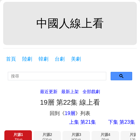
中國人線上看
首頁
陸劇
韓劇
台劇
美劇
最近更新
最新上架
全部戲劇
19層 第22集 線上看
回到《
19層
》列表
上集 第21集
下集 第23集
片源1
片源2
片源3
片源4
片源5
JYun
GYun
HYun
IYun
LYun