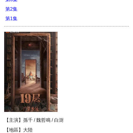
第2集
第1集
【主演】孫千 / 魏哲鳴 / 白澍
【地區】大陸