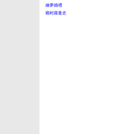
繪夢婚禮
鄉村羅曼史