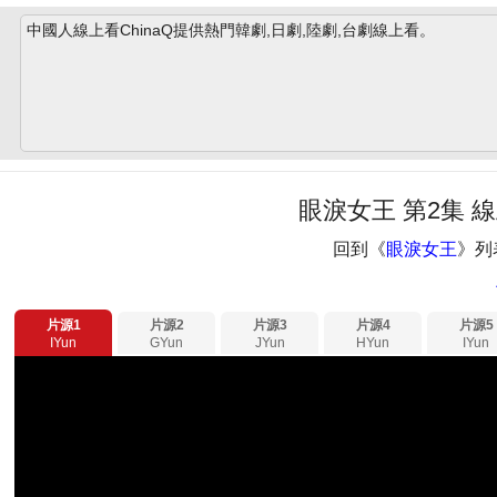
中國人線上看ChinaQ提供熱門韓劇,日劇,陸劇,台劇線上看。
眼淚女王 第2集 
回到《
眼淚女王
》列
片源1
片源2
片源3
片源4
片源5
IYun
GYun
JYun
HYun
IYun