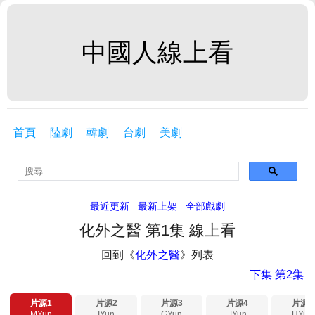
中國人線上看
首頁
陸劇
韓劇
台劇
美劇
最近更新
最新上架
全部戲劇
化外之醫 第1集 線上看
回到《
化外之醫
》列表
下集 第2集
片源1
片源2
片源3
片源4
片源5
MYun
IYun
GYun
JYun
HYun