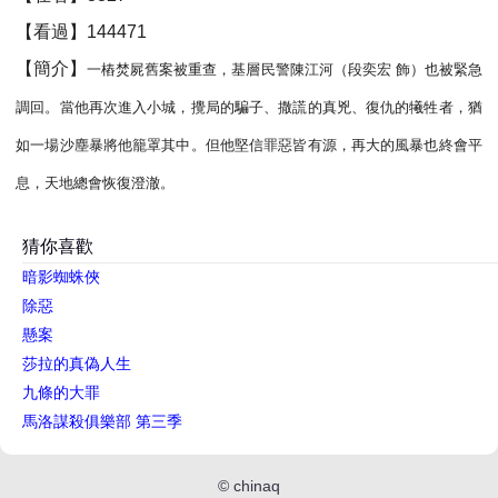
【看過】144471
【簡介】
一樁焚屍舊案被重查，基層民警陳江河（段奕宏 飾）也被緊急
調回。當他再次進入小城，攪局的騙子、撒謊的真兇、復仇的犧牲者，猶
如一場沙塵暴將他籠罩其中。但他堅信罪惡皆有源，再大的風暴也終會平
息，天地總會恢復澄澈。
猜你喜歡
暗影蜘蛛俠
除惡
懸案
莎拉的真偽人生
九條的大罪
馬洛謀殺俱樂部 第三季
©
chinaq