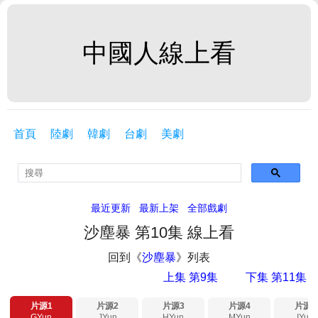
中國人線上看
首頁
陸劇
韓劇
台劇
美劇
最近更新
最新上架
全部戲劇
沙塵暴 第10集 線上看
回到《
沙塵暴
》列表
上集 第9集
下集 第11集
片源1
片源2
片源3
片源4
片源5
GYun
JYun
HYun
MYun
IYun