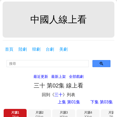
中國人線上看
首頁
陸劇
韓劇
台劇
美劇
最近更新
最新上架
全部戲劇
三十 第02集 線上看
回到《
三十
》列表
上集 第01集
下集 第03集
片源1
片源2
片源3
片源4
片源5
JYun
GYun
HYun
XYun
JYun