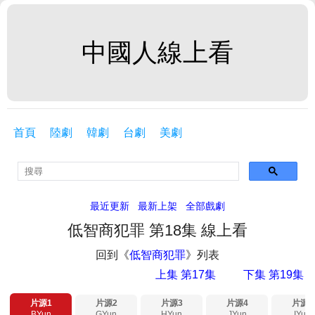
中國人線上看
首頁
陸劇
韓劇
台劇
美劇
最近更新
最新上架
全部戲劇
低智商犯罪 第18集 線上看
回到《
低智商犯罪
》列表
上集 第17集
下集 第19集
片源1
片源2
片源3
片源4
片源5
BYun
GYun
HYun
JYun
IYun