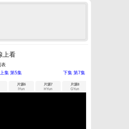
線上看
列表
上集 第5集
下集 第7集
片源6
片源7
片源8
片源9
片源
IYun
HYun
GYun
LYun
XY