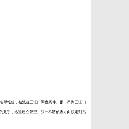
匿名舉報信，被派往三江口調查案件。張一昂到三江口
的兇手，迅速建立聲望。張一昂將偵查方向鎖定到當