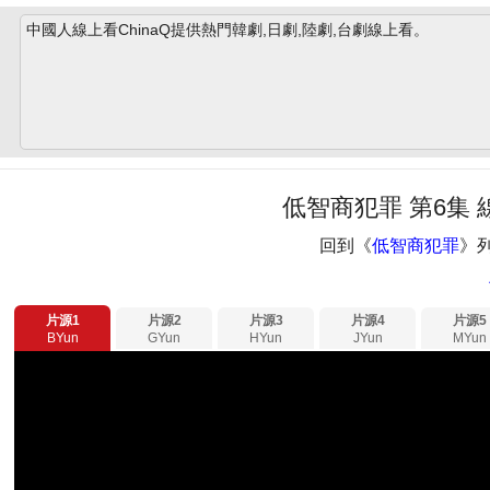
中國人線上看ChinaQ提供熱門韓劇,日劇,陸劇,台劇線上看。
低智商犯罪 第6集 
回到《
低智商犯罪
》
片源1
片源2
片源3
片源4
片源5
BYun
GYun
HYun
JYun
MYun